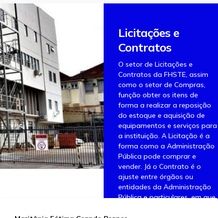
Licitações e
Contratos
O setor de Licitações e
Contratos da FHSTE, assim
como o setor de Compras,
função obter os itens de
forma a realizar a reposição
do estoque e aquisição de
equipamentos e serviços para
a instituição. A Licitação é a
forma como a Administração
Pública pode comprar e
vender. Já o Contrato é o
ajuste entre órgãos ou
entidades da Administração
Pública e particulares, em que
há um acordo para a
formação de vínculo e a