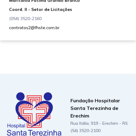
Maritânia Fátima Grando Branco
estipulação de obrigações
Coord. II - Setor de Licitações
recíprocas.
(054) 3520-2160
contratos2@fhste.com.br
Fundação Hospitalar
Santa Terezinha de
Erechim
Rua Itália, 919 - Erechim - RS
(54) 3520-2100