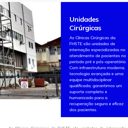
Unidades
Cirúrgicas
As Clínicas Cirúrgicas da
FHSTE são unidades de
internação especializadas no
atendimento de pacientes no
período pré e pós-operatório.
Com infraestrutura moderna,
tecnologia avançada e uma
equipe multidisciplinar
qualificada, garantimos um
suporte completo e
humanizado para a
recuperação segura e eficaz
dos pacientes.