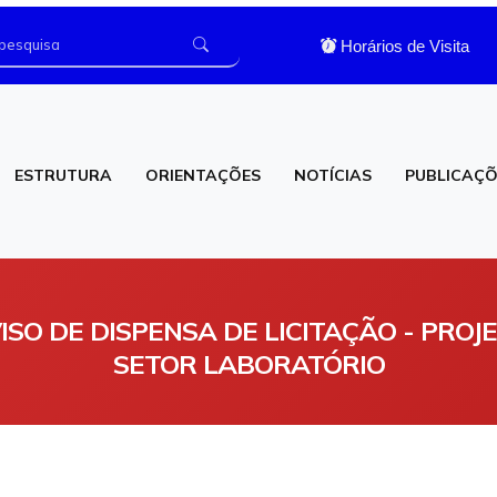
Horários de Visita
ESTRUTURA
ORIENTAÇÕES
NOTÍCIAS
PUBLICAÇÕ
os
Laboratório de Análises Clínicas
 AVISO DE DISPENSA DE LICITAÇÃO - PROJ
SETOR LABORATÓRIO