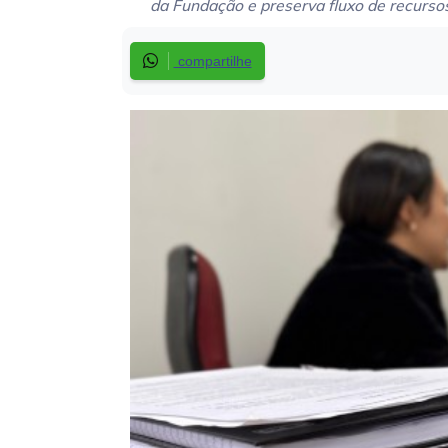
da Fundação e preserva fluxo de recurso
compartilhe