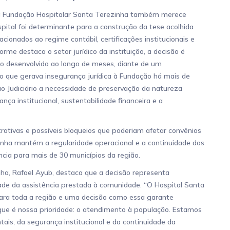
 da Fundação Hospitalar Santa Terezinha também merece
pital foi determinante para a construção da tese acolhida
cionados ao regime contábil, certificações institucionais e
rme destaca o setor jurídico da instituição, a decisão é
co desenvolvido ao longo de meses, diante de um
 que gerava insegurança jurídica à Fundação há mais de
 Judiciário a necessidade de preservação da natureza
ança institucional, sustentabilidade financeira e a
strativas e possíveis bloqueios que poderiam afetar convênios
inha mantém a regularidade operacional e a continuidade dos
ncia para mais de 30 municípios da região.
nha, Rafael Ayub, destaca que a decisão representa
dade da assistência prestada à comunidade. “O Hospital Santa
ra toda a região e uma decisão como essa garante
que é nossa prioridade: o atendimento à população. Estamos
is, da segurança institucional e da continuidade da