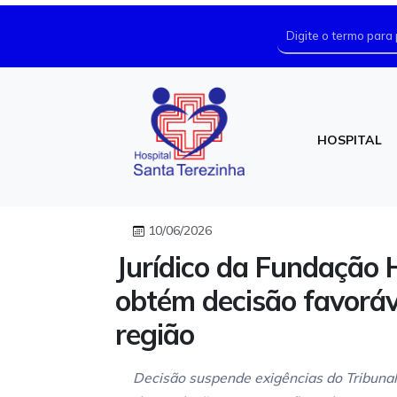
HOSPITAL
Ambulatório de Especialidades
Berçário – Unidade de Cuidados Intermediári
Central de Materiais Esterilizados
10/06/2026
Jurídico da Fundação 
obtém decisão favoráv
região
Decisão suspende exigências do Tribunal