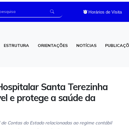
Horários de Visita
ESTRUTURA
ORIENTAÇÕES
NOTÍCIAS
PUBLICAÇÕ
os
Laboratório de Análises Clínicas
Hospitalar Santa Terezinha
el e protege a saúde da
 de Contas do Estado relacionadas ao regime contábil