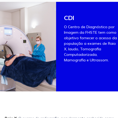
CDI
O Centro de Diagnóstico por
Imagem da FHSTE tem como
objetivo fornecer o acesso da
população a exames de Raio
X, laudo, Tomografia
Computadorizada,
Mamografia e Ultrassom.