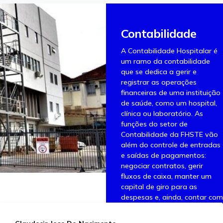
Contabilidade
A Contabilidade Hospitalar é
um ramo da contabilidade
que se dedica a gerir e
registrar as operações
financeiras de uma instituição
de saúde, como um hospital,
clínica ou laboratório. As
funções do setor de
Contabilidade da FHSTE vão
além do controle de entradas
e saídas de pagamentos:
negociar contratos, gerir
fluxos de caixa, manter um
capital de giro para as
despesas e, ainda, contar com
reservas líquidas para custos
sobressalentes e inesperados.