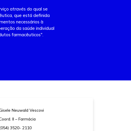
viço através do qual se
utica, que está definida
imentos necessários à
eração da saúde individual
dutos farmacêuticos".
Gisele Neuwald Vescovi
Coord. II – Farmácia
(054) 3520- 2110