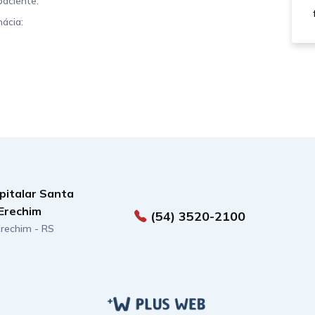
paciente.
ácia:
pitalar Santa
Erechim
(54) 3520-2100
 Erechim - RS