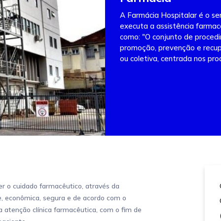
A Farmácia Hospitalar é o ser
executa a assistência farmacê
como: "O conjunto de proced
promoção, prevenção e recup
ou coletiva, centrada nos pro
 o cuidado farmacêutico, através da
, econômica, segura e de acordo com o
 atenção clínica farmacêutica, com o fim de