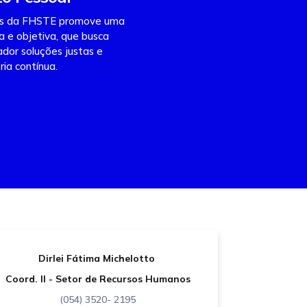
os da FHSTE promove uma
a e objetiva, que busca
ador soluções justas e
ria contínua.
Dirlei Fátima Michelotto
Coord. II - Setor de Recursos Humanos
(054) 3520- 2195