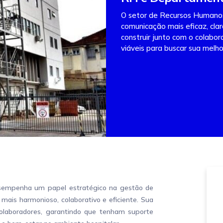
O setor de Recursos Human
comunicação mais eficaz, clar
construir junto com o colabor
viáveis para buscar sua melho
mpenha um papel estratégico na gestão de
ais harmonioso, colaborativo e eficiente. Sua
colaboradores, garantindo que tenham suporte