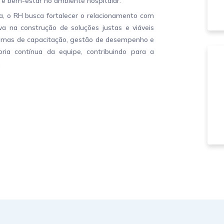
 e bem-estar no ambiente hospitalar.
, o RH busca fortalecer o relacionamento com
iva na construção de soluções justas e viáveis
gramas de capacitação, gestão de desempenho e
a contínua da equipe, contribuindo para a
.