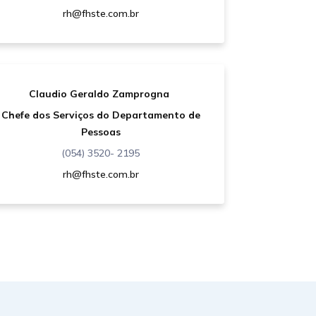
rh@fhste.com.br
Claudio Geraldo Zamprogna
Chefe dos Serviços do Departamento de
Pessoas
(054) 3520- 2195
rh@fhste.com.br