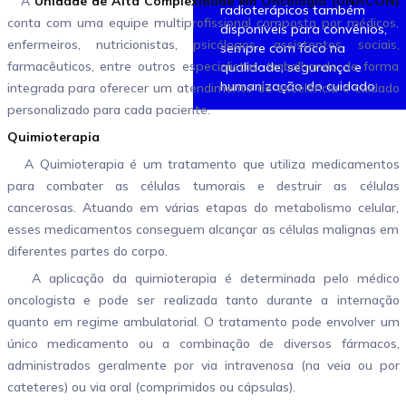
A
Unidade de Alta Complexidade em Oncologia (UNACON)
radioterápicos também
conta com uma equipe multiprofissional composta por médicos,
disponíveis para convênios,
enfermeiros, nutricionistas, psicólogos, assistentes sociais,
sempre com foco na
farmacêuticos, entre outros especialistas, trabalhando de forma
qualidade, segurança e
humanização do cuidado.
integrada para oferecer um atendimento de excelência e cuidado
personalizado para cada paciente.
Quimioterapia
A Quimioterapia é um tratamento que utiliza medicamentos
para combater as células tumorais e destruir as células
cancerosas. Atuando em várias etapas do metabolismo celular,
esses medicamentos conseguem alcançar as células malignas em
diferentes partes do corpo.
A aplicação da quimioterapia é determinada pelo médico
oncologista e pode ser realizada tanto durante a internação
quanto em regime ambulatorial. O tratamento pode envolver um
único medicamento ou a combinação de diversos fármacos,
administrados geralmente por via intravenosa (na veia ou por
cateteres) ou via oral (comprimidos ou cápsulas).