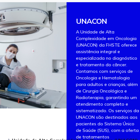
UNACON
A Unidade de Alta
Complexidade em Oncologia
(UNACON) da FHSTE oferece
assistência integral e
especializada no diagnóstico
e tratamento do câncer.
Contamos com serviços de
Oncologia e Hematologia
para adultos e crianças, além
de Cirurgia Oncológica e
Radioterapia, garantindo um
atendimento completo e
sistematizado. Os serviços da
UNACON são destinados aos
pacientes do Sistema Único
de Saúde (SUS), com a oferta
de tratamentos