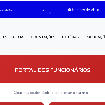
Horários de Visita
ESTRUTURA
ORIENTAÇÕES
NOTÍCIAS
PUBLICAÇÕ
os
Laboratório de Análises Clínicas
PORTAL DOS FUNCIONÁRIOS
Clique nos botões abaixo para acessar o sistema