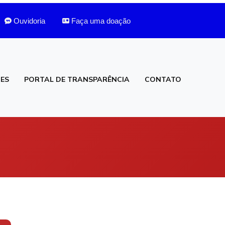
Ouvidoria
Faça uma doação
ES
PORTAL DE TRANSPARÊNCIA
CONTATO
Sala De Apoio Ao Aleitamento Materno
SESMT e Medicina do Trabalho